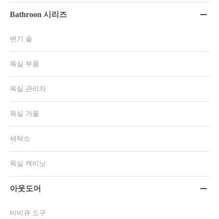
Bathroon 시리즈

변기 솔
욕실 부품
욕실 관리자
욕실 거울
세탁소
욕실 캐비닛
아웃도어

바비큐 도구