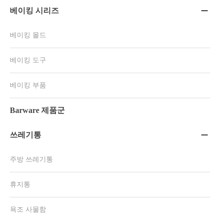
베이킹 시리즈

베이킹 몰드
베이킹 도구
베이킹 부품
Barware 제품군
쓰레기통

주방 쓰레기통
휴지통
욕조 사물함