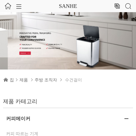




SANHE

집

제품

주방 조직자

수건걸이
제품 카테고리
커피메이커

커피 따르는 기계