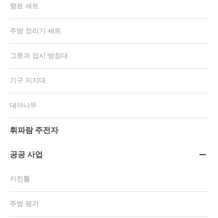
향료 세트
주방 정리기 세트
그릇과 접시 받침대
기구 지지대
대야나무
휘파람 주전자
공공 사업

키친툴
주방 평가