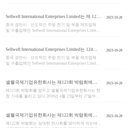
기대를 모으고 있는 제126회 박람회 참가를 간절히 준
비하고 있다.전시회는 2019년 10월 23일부터 27일까지
광주의 중국수출입상품교역회 종합청사에서 개최되는
Sellwell International Enterprises Limited는 제 125 회 박람회에서 혁신적인 주방 제품을 선보일 예정입니다.
2023-10-28
데 회사와 그 고객들에게 있어서 모두 비범한 성회가
​중국 장먼시 - 선도적인 주방 전기 및 부품 제조업체
될것이다.
및 수출업체인 Sellwell International Enterprises Limited
는 다가오는 제125회 박람회에 참가할 것이라고 기쁘
게 발표했다.박람회는 2019년 4월 23일부터 27일까지
광주의 중국수출입상품교역회 종합청사에서 열린다.
Sellwell International Enterprises Limited는 124회 박람회에서 혁신적인 주방 제품을 선보일 예정입니다.
2023-10-28
​중국 장먼시 - 선도적인 주방 전기 및 부품 제조업체
및 수출업체인 Sellwell International Enterprises Limited
는 다가오는 제124회 박람회에 참가할 것이라고 기쁘
게 발표했다.박람회는 2018년 10월 23일부터 27일까지
광저우의 중국수출입상품교역회 종합청사에서 열린
셀웰국제기업유한회사는 제123회 박람회에서 이채를 띠려고 한다
2023-10-28
다.
​제123회 박람회를 앞두고 셀웰국제기업유한회사는 한
창 기세를 올리고 있다.2018년 4월 23일부터 27일까지
열릴 것으로 기대되는 이 행사는 3.1G16-17호 부스에
서 그들의 제품을 탐색할 수 있다.
셀웰국제기업유한회사는 제122회 박람회에서 이채를 띠게 된다
2023-10-28
​제122회 박람회는 성대한 전시회를 맞이하게 되는데