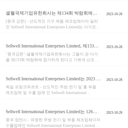
터 27일까지 열리는 올해 행사는 새로운 비즈니스 기
회를 모색하고 업계의 최신 트렌드를 발견하는 비범한
셀웰국제기업유한회사는 제134회 박람회에서 다양한 제품군을 전시하게 된다
2023-10-28
소셜 플랫폼이 될 것으로 보인다.
​[중국 강문] - 선도적인 가구 제품 제조업체이자 딜러
인 Sellwell International Enterprises Limited는 다가오는
134회 박람회에 참가할 것이라고 기쁘게 발표했습니
다.이 유명한 무역전은 2023년 10월 15일부터 10월 19
일까지 광저우의 중국수출입교역회 종합청사에서 열
Sellwell International Enterprises Limited, 제133회 박람회에서 최신 제품 선보여
2023-10-28
린다.
​"중국강문"-셀웰국제기업유한회사는 그들이 곧 다가
올 제133회 박람회에 참가하게 된다고 기쁘게 선포했
다.이 유명한 무역전은 2023년 4월 23일부터 4월 27일
까지 광저우의 중국수출입교역회 종합청사에서 열릴
예정이다.
Sellwell International Enterprises Limited는 2023 년 프랑크푸르트 Ambiente 박람회에서 주방 및 홈 제품의 최신 혁신을 선보일 예정입니다.
2023-10-28
​독일 프랑크푸르트 - 선도적인 주방 전기 및 홈 부품
제조업체 및 수출 업체 인 Sellwell International
Enterprises Limited는 유명한 2023 년 프랑크푸르트 환
경 박람회 참가를 발표하게 되어 기쁩니다.박람회는
2023년 2월 3일부터 7일까지 프랑크푸르트 전시센터
Sellwell International Enterprises Limited는 126회 박람회에서 혁신적인 주방 제품을 선보일 예정입니다.
2023-10-28
에서 열린다.Sellwell International Enterprises Limited의
​중국 장먼시 - 유명한 주방 전기 및 부품 제조업체이자
부스 번호는 11.1F21B입니다.
수출업체인 Sellwell International Enterprises Limited가