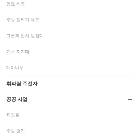
향료 세트
주방 정리기 세트
그릇과 접시 받침대
기구 지지대
대야나무
휘파람 주전자
공공 사업

키친툴
주방 평가