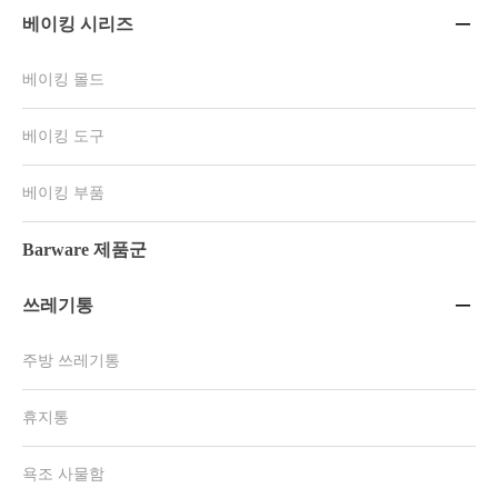
베이킹 시리즈

베이킹 몰드
베이킹 도구
베이킹 부품
Barware 제품군
쓰레기통

주방 쓰레기통
휴지통
욕조 사물함