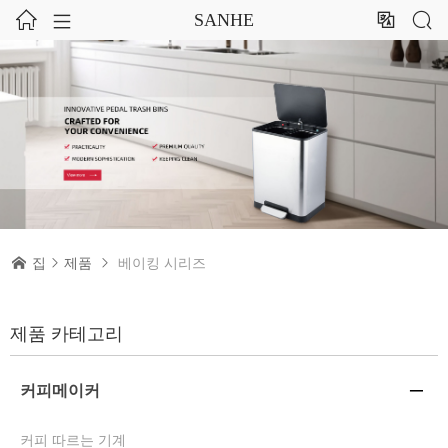




SANHE

집

제품

베이킹 시리즈
제품 카테고리
커피메이커

커피 따르는 기계