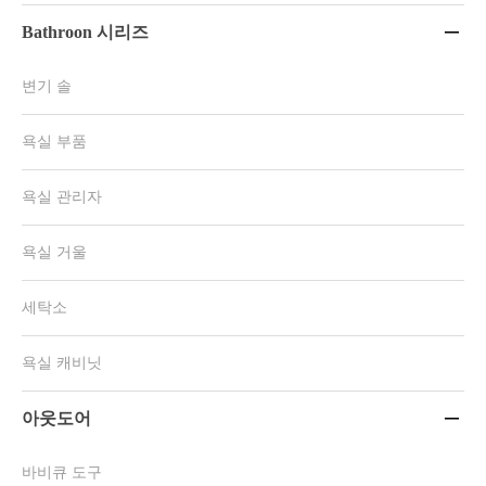
Bathroon 시리즈

변기 솔
욕실 부품
욕실 관리자
욕실 거울
세탁소
욕실 캐비닛
아웃도어

바비큐 도구