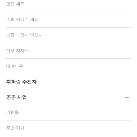
향료 세트
주방 정리기 세트
그릇과 접시 받침대
기구 지지대
대야나무
휘파람 주전자
공공 사업

키친툴
주방 평가