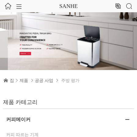




SANHE

집

제품

공공 사업

주방 평가
제품 카테고리
커피메이커

커피 따르는 기계