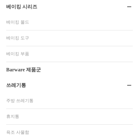
베이킹 시리즈

베이킹 몰드
베이킹 도구
베이킹 부품
Barware 제품군
쓰레기통

주방 쓰레기통
휴지통
욕조 사물함