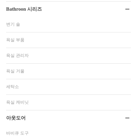
Bathroon 시리즈

변기 솔
욕실 부품
욕실 관리자
욕실 거울
세탁소
욕실 캐비닛
아웃도어

바비큐 도구