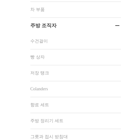
차 부품
주방 조직자

수건걸이
빵 상자
저장 탱크
Colanders
향료 세트
주방 정리기 세트
그릇과 접시 받침대