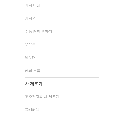
커피 머신
커피 잔
수동 커피 연마기
우유통
원두대
커피 부품
차 제조기

찻주전자와 차 제조기
물캐러멜