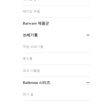
베이킹 부품
Barware 제품군
쓰레기통

주방 쓰레기통
휴지통
욕조 사물함
Bathroon 시리즈

변기 솔