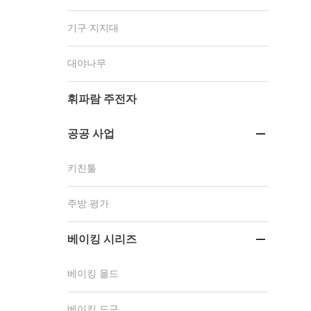
기구 지지대
대야나무
휘파람 주전자
공공 사업

키친툴
주방 평가
베이킹 시리즈

베이킹 몰드
베이킹 도구