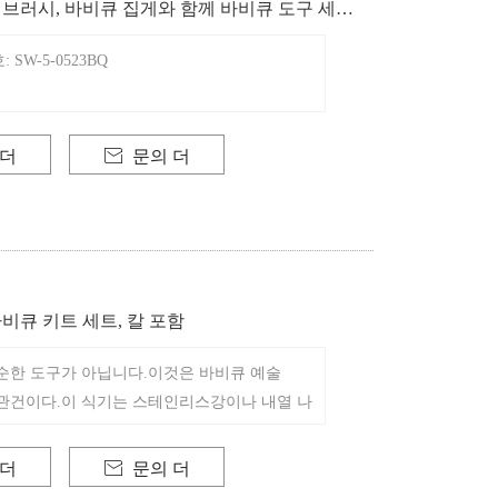
, 브러시, 바비큐 집게와 함께 바비큐 도구 세트 4
SW-5-0523BQ
 더

문의 더
바비큐 키트 세트, 칼 포함
순한 도구가 아닙니다.이것은 바비큐 예술
관건이다.이 식기는 스테인리스강이나 내열 나
성 있는 재료로 만들어져 고온 요리의 혹독
디기 위한 것이다.
 더

문의 더