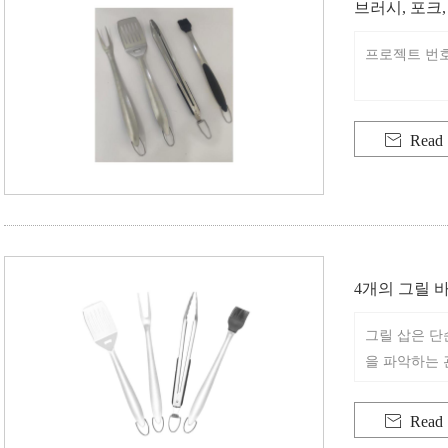
브러시, 포크
개
프로젝트 번호: 

Read
4개의 그릴 
그릴 삽은 단
을 파악하는 
일론 등 내구
한 시련을 견

Read