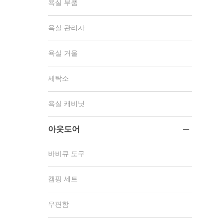
욕실 부품
욕실 관리자
욕실 거울
세탁소
욕실 캐비닛
아웃도어

바비큐 도구
캠핑 세트
우편함