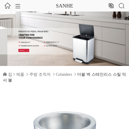




SANHE

집

제품

주방 조직자

Colanders

더블 벽 스테인리스 스틸 믹
서 볼